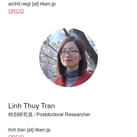
archit.negi [at] riken.jp
ORCiD
Linh Thuy Tran
特別研究員
/ Postdoctoral Researcher
linh.tran [at] riken.jp
ORCiD