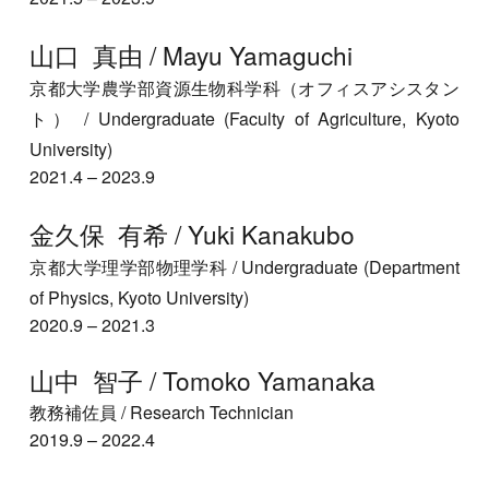
山口 真由 /
Mayu Yamaguchi
京都大学農学部資源生物科学科（オフィスアシスタン
ト）
/ Undergraduate (
Faculty
of
Agriculture, Kyoto
University
)
202
1.4
–
202
3
.
9
金久保 有希
/
Yuki Kanakubo
京都大学
理学部物理学科
/ Undergraduate (Dep
artment
of Physics, Kyoto University
)
2020.9
–
2021.3
山中 智子 / Tomoko Yamanaka
教務補佐員 / Research Technician
20
19
.9
–
202
2
.
4