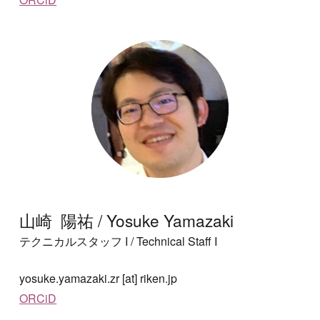
山崎 陽祐 / Yosuke Yamazaki
テクニカルスタッフ I
/ Technical Staff I
yosuke.yamazaki.zr
[at] riken.jp
ORCiD