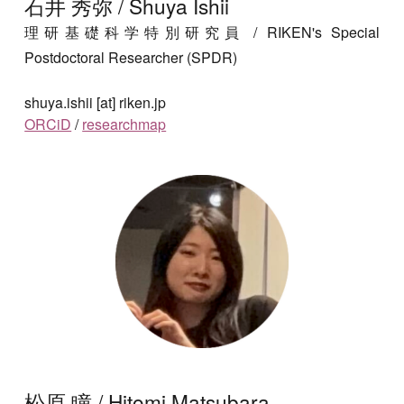
石井 秀弥 / Shuya Ishii
理研基礎科学特別研究員
/
RIKEN's Special
Postdoctoral Researcher (SPDR)
shuya.ishii [at] riken.jp
ORCiD
/
researchmap
松原 瞳 / Hitomi Matsubara