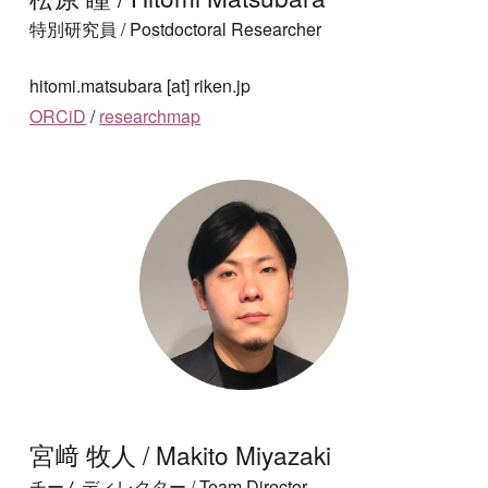
特別研究員
/ Postdoctoral Researcher
hitomi.matsubara [at] riken.jp
ORCiD
/
researchmap
宮﨑 牧人 /
Makito Miyazaki
チームディレクター
/
Team Director