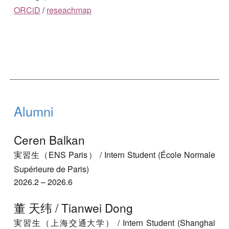
ORCiD
/
reseachmap
Alumni
Ceren Balkan
実習生（ENS Paris）
/ Intern Student (École Normale
Supérieure de Paris)
202
6
.
2
–
202
6
.
6
董 天纬 / Tianwei Dong
実習生（上海交通大学）
/ Intern
Student
(Shanghai