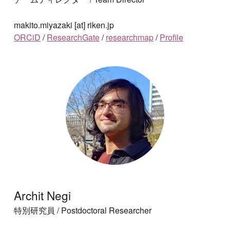
makito.miyazaki [at] riken.jp
ORCiD
/
ResearchGate
/
researchmap
/
Profile
Archit Negi
特別研究員
/ Postdoctoral Researcher