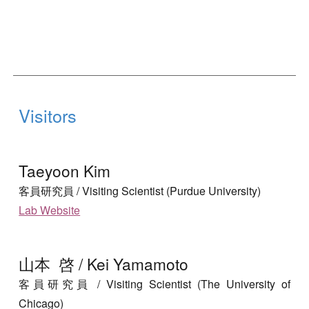
Visitors
Taeyoon Kim
客員研究員
/
Visiting Scientist (
Purdue University
)
Lab Website
山本 啓 / Kei Yamamoto
客員研究員
/ Visiting Scientist (
The University of
Chicago
)